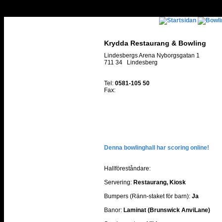
Krydda Restaurang & Bowling
Lindesbergs Arena Nyborgsgatan 1
711 34 Lindesberg
Tel:
0581-105 50
Fax:
Denna bowlinghall har scoring online!
Hallföreståndare:
Servering:
Restaurang, Kiosk
Bumpers (Ränn-staket för barn):
Ja
Banor:
Laminat (Brunswick AnviLane)