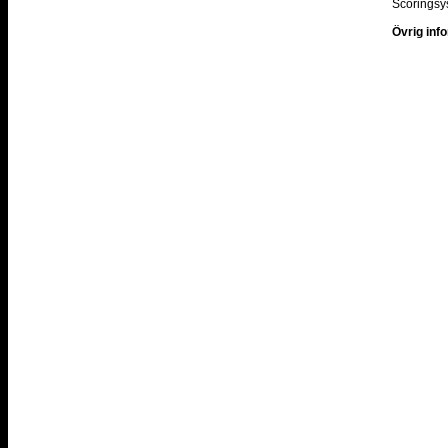
Scoringsy
Övrig inf