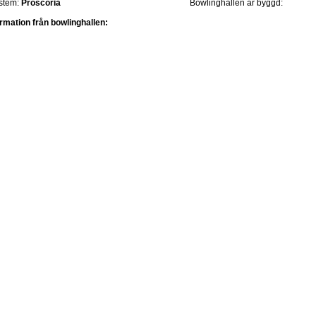
stem:
Proscoria
Bowlinghallen är byggd:
ormation från bowlinghallen: