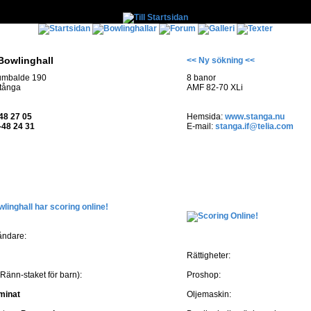
Bowlinghall
<< Ny sökning <<
umbalde 190
8 banor
tånga
AMF 82-70 XLi
48 27 05
Hemsida:
www.stanga.nu
-48 24 31
E-mail:
stanga.if@telia.com
linghall har scoring online!
åndare:
Rättigheter:
Ränn-staket för barn):
Proshop:
minat
Oljemaskin: