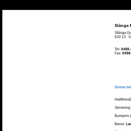
Stånga 
Stånga G
620 13 S
Tel:
0498-
Fax:
0498
Denna bow
Hallförest
Servering:
Bumpers (
Banor:
La