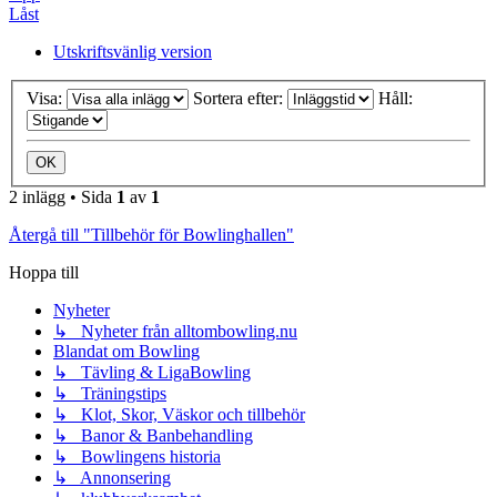
Låst
Utskriftsvänlig version
Visa:
Sortera efter:
Håll:
2 inlägg • Sida
1
av
1
Återgå till "Tillbehör för Bowlinghallen"
Hoppa till
Nyheter
↳ Nyheter från alltombowling.nu
Blandat om Bowling
↳ Tävling & LigaBowling
↳ Träningstips
↳ Klot, Skor, Väskor och tillbehör
↳ Banor & Banbehandling
↳ Bowlingens historia
↳ Annonsering