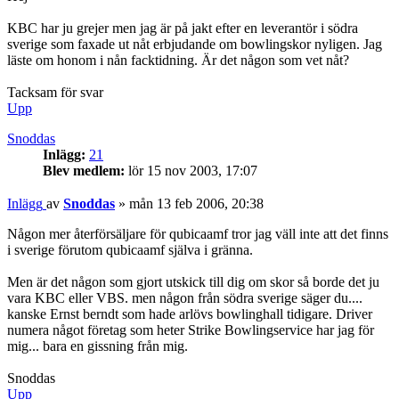
KBC har ju grejer men jag är på jakt efter en leverantör i södra
sverige som faxade ut nåt erbjudande om bowlingskor nyligen. Jag
läste om honom i nån facktidning. Är det någon som vet nåt?
Tacksam för svar
Upp
Snoddas
Inlägg:
21
Blev medlem:
lör 15 nov 2003, 17:07
Inlägg
av
Snoddas
»
mån 13 feb 2006, 20:38
Någon mer återförsäljare för qubicaamf tror jag väll inte att det finns
i sverige förutom qubicaamf själva i gränna.
Men är det någon som gjort utskick till dig om skor så borde det ju
vara KBC eller VBS. men någon från södra sverige säger du....
kanske Ernst berndt som hade arlövs bowlinghall tidigare. Driver
numera något företag som heter Strike Bowlingservice har jag för
mig... bara en gissning från mig.
Snoddas
Upp