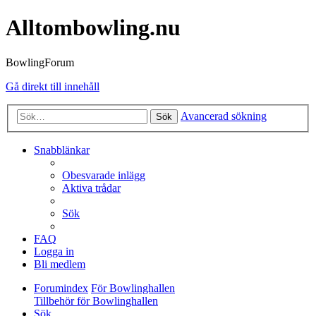
Alltombowling.nu
BowlingForum
Gå direkt till innehåll
Avancerad sökning
Sök
Snabblänkar
Obesvarade inlägg
Aktiva trådar
Sök
FAQ
Logga in
Bli medlem
Forumindex
För Bowlinghallen
Tillbehör för Bowlinghallen
Sök