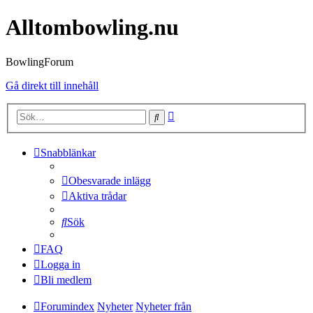
Alltombowling.nu
BowlingForum
Gå direkt till innehåll
Avancerad
Sök
sökning
Snabblänkar
Obesvarade inlägg
Aktiva trådar
Sök
FAQ
Logga in
Bli medlem
Forumindex
Nyheter
Nyheter från