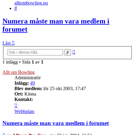
alltombowling.nu
Sök
Numera måste man vara medlem i
forumet
Låst
Avancerad
Sök
sökning
1 inlägg • Sida
1
av
1
Allt om Bowling
Administratör
Inlägg:
49
Blev medlem:
lör 25 okt 2003, 17:47
Ort:
Kinna
Kontakt:
Kontakta
Allt
Webbplats
om
Bowling
Numera måste man vara medlem i forumet
Inlägg