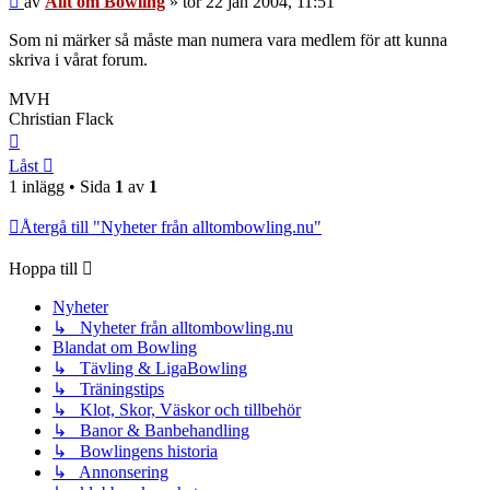
av
Allt om Bowling
»
tor 22 jan 2004, 11:51
Som ni märker så måste man numera vara medlem för att kunna
skriva i vårat forum.
MVH
Christian Flack
Upp
Låst
1 inlägg • Sida
1
av
1
Återgå till "Nyheter från alltombowling.nu"
Hoppa till
Nyheter
↳ Nyheter från alltombowling.nu
Blandat om Bowling
↳ Tävling & LigaBowling
↳ Träningstips
↳ Klot, Skor, Väskor och tillbehör
↳ Banor & Banbehandling
↳ Bowlingens historia
↳ Annonsering