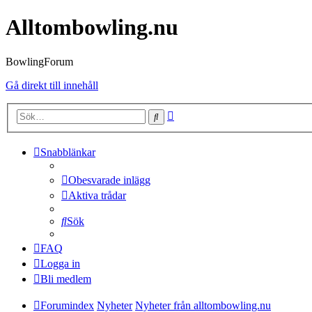
Alltombowling.nu
BowlingForum
Gå direkt till innehåll
Avancerad
Sök
sökning
Snabblänkar
Obesvarade inlägg
Aktiva trådar
Sök
FAQ
Logga in
Bli medlem
Forumindex
Nyheter
Nyheter från alltombowling.nu