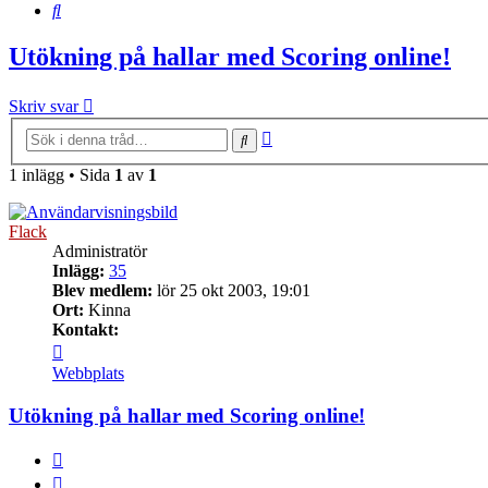
Sök
Utökning på hallar med Scoring online!
Skriv svar
Avancerad
Sök
sökning
1 inlägg • Sida
1
av
1
Flack
Administratör
Inlägg:
35
Blev medlem:
lör 25 okt 2003, 19:01
Ort:
Kinna
Kontakt:
Kontakta
Flack
Webbplats
Utökning på hallar med Scoring online!
Citera