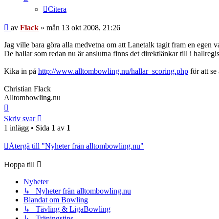
Citera
Inlägg
av
Flack
»
mån 13 okt 2008, 21:26
Jag ville bara göra alla medvetna om att Lanetalk tagit fram en egen v
De hallar som redan nu är anslutna finns det direktlänkar till i hallreg
Kika in på
http://www.alltombowling.nu/hallar_scoring.php
för att se
Christian Flack
Alltombowling.nu
Upp
Skriv svar
1 inlägg • Sida
1
av
1
Återgå till "Nyheter från alltombowling.nu"
Hoppa till
Nyheter
↳ Nyheter från alltombowling.nu
Blandat om Bowling
↳ Tävling & LigaBowling
↳ Träningstips