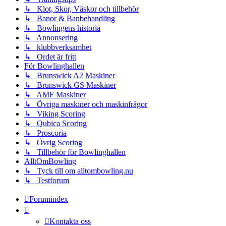
↳ Klot, Skor, Väskor och tillbehör
↳ Banor & Banbehandling
↳ Bowlingens historia
↳ Annonsering
↳ klubbverksamhet
↳ Ordet är fritt
För Bowlinghallen
↳ Brunswick A2 Maskiner
↳ Brunswick GS Maskiner
↳ AMF Maskiner
↳ Övriga maskiner och maskinfrågor
↳ Viking Scoring
↳ Qubica Scoring
↳ Proscoria
↳ Övrig Scoring
↳ Tillbehör för Bowlinghallen
AlltOmBowling
↳ Tyck till om alltombowling.nu
↳ Testforum
Forumindex
Kontakta oss