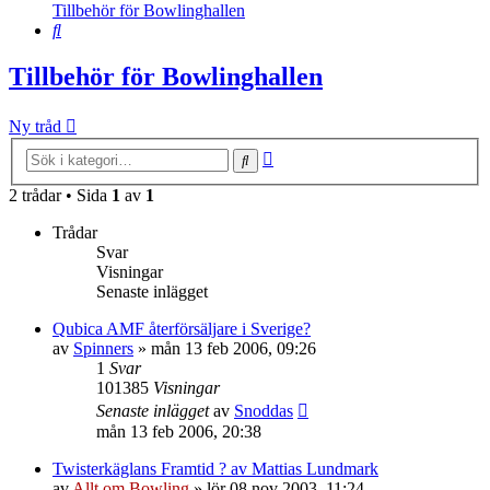
Tillbehör för Bowlinghallen
Sök
Tillbehör för Bowlinghallen
Ny tråd
Avancerad
Sök
sökning
2 trådar • Sida
1
av
1
Trådar
Svar
Visningar
Senaste inlägget
Qubica AMF återförsäljare i Sverige?
av
Spinners
»
mån 13 feb 2006, 09:26
1
Svar
101385
Visningar
Senaste inlägget
av
Snoddas
mån 13 feb 2006, 20:38
Twisterkäglans Framtid ? av Mattias Lundmark
av
Allt om Bowling
»
lör 08 nov 2003, 11:24