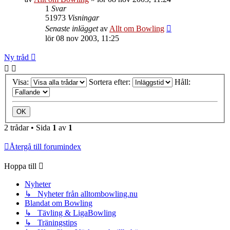
1
Svar
51973
Visningar
Senaste inlägget
av
Allt om Bowling
lör 08 nov 2003, 11:25
Ny tråd
Visa:
Sortera efter:
Håll:
2 trådar • Sida
1
av
1
Återgå till forumindex
Hoppa till
Nyheter
↳ Nyheter från alltombowling.nu
Blandat om Bowling
↳ Tävling & LigaBowling
↳ Träningstips