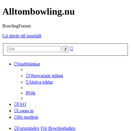
Alltombowling.nu
BowlingForum
Gå direkt till innehåll
Avancerad
Sök
sökning
Snabblänkar
Obesvarade inlägg
Aktiva trådar
Sök
FAQ
Logga in
Bli medlem
Forumindex
För Bowlinghallen