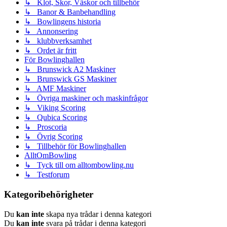
↳ Klot, Skor, Väskor och tillbehör
↳ Banor & Banbehandling
↳ Bowlingens historia
↳ Annonsering
↳ klubbverksamhet
↳ Ordet är fritt
För Bowlinghallen
↳ Brunswick A2 Maskiner
↳ Brunswick GS Maskiner
↳ AMF Maskiner
↳ Övriga maskiner och maskinfrågor
↳ Viking Scoring
↳ Qubica Scoring
↳ Proscoria
↳ Övrig Scoring
↳ Tillbehör för Bowlinghallen
AlltOmBowling
↳ Tyck till om alltombowling.nu
↳ Testforum
Kategoribehörigheter
Du
kan inte
skapa nya trådar i denna kategori
Du
kan inte
svara på trådar i denna kategori