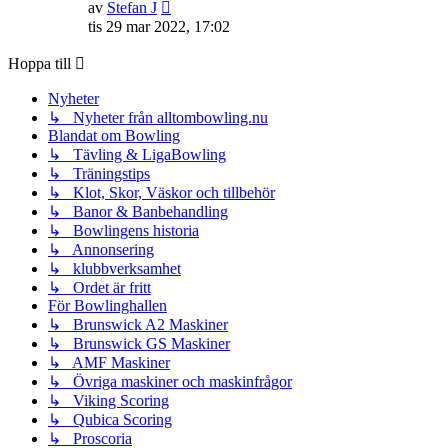
Gå
av
Stefan J
till
tis 29 mar 2022, 17:02
det
senaste
Hoppa till
inlägget
Nyheter
↳ Nyheter från alltombowling.nu
Blandat om Bowling
↳ Tävling & LigaBowling
↳ Träningstips
↳ Klot, Skor, Väskor och tillbehör
↳ Banor & Banbehandling
↳ Bowlingens historia
↳ Annonsering
↳ klubbverksamhet
↳ Ordet är fritt
För Bowlinghallen
↳ Brunswick A2 Maskiner
↳ Brunswick GS Maskiner
↳ AMF Maskiner
↳ Övriga maskiner och maskinfrågor
↳ Viking Scoring
↳ Qubica Scoring
↳ Proscoria