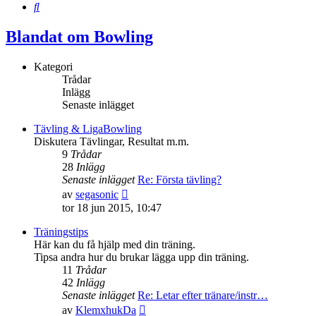
Sök
Blandat om Bowling
Kategori
Trådar
Inlägg
Senaste inlägget
Tävling & LigaBowling
Diskutera Tävlingar, Resultat m.m.
9
Trådar
28
Inlägg
Senaste inlägget
Re: Första tävling?
Gå
av
segasonic
till
tor 18 jun 2015, 10:47
det
senaste
Träningstips
inlägget
Här kan du få hjälp med din träning.
Tipsa andra hur du brukar lägga upp din träning.
11
Trådar
42
Inlägg
Senaste inlägget
Re: Letar efter tränare/instr…
Gå
av
KlemxhukDa