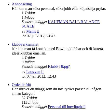
senaste
Annonsering
inlägget
Här kan man söka personal, söka jobb eller köpa/sälja prylar.
1
Trådar
1
Inlägg
Senaste inlägget
KAUFMAN BALL BALANCE
SCALE
Gå
av
Mellis
till
lör 07 jul 2012, 21:43
det
senaste
klubbverksamhet
inlägget
här kan man få kontakt med Bowlingklubbar och diskutera
idéer klubbar emellan.
4
Trådar
9
Inlägg
Senaste inlägget
Klubb i Jkpg?
Gå
av
Loovvan
till
lör 07 jan 2012, 12:43
det
senaste
Ordet är fritt
inlägget
Här skriver du inlägg som du inte tycker passar in i någon
annan kategori.
32
Trådar
113
Inlägg
Senaste inlägget
Personal till bowlinghall