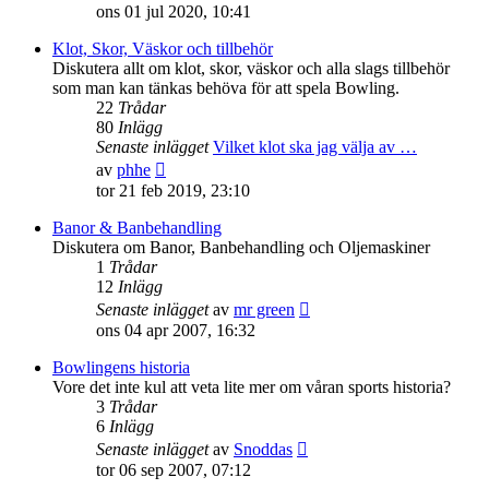
till
ons 01 jul 2020, 10:41
det
senaste
Klot, Skor, Väskor och tillbehör
inlägget
Diskutera allt om klot, skor, väskor och alla slags tillbehör
som man kan tänkas behöva för att spela Bowling.
22
Trådar
80
Inlägg
Senaste inlägget
Vilket klot ska jag välja av …
Gå
av
phhe
till
tor 21 feb 2019, 23:10
det
senaste
Banor & Banbehandling
inlägget
Diskutera om Banor, Banbehandling och Oljemaskiner
1
Trådar
12
Inlägg
Gå
Senaste inlägget
av
mr green
till
ons 04 apr 2007, 16:32
det
senaste
Bowlingens historia
inlägget
Vore det inte kul att veta lite mer om våran sports historia?
3
Trådar
6
Inlägg
Gå
Senaste inlägget
av
Snoddas
till
tor 06 sep 2007, 07:12
det