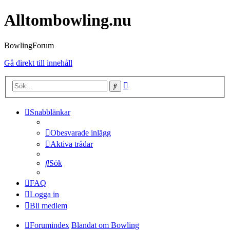
Alltombowling.nu
BowlingForum
Gå direkt till innehåll
Avancerad
Sök
sökning
Snabblänkar
Obesvarade inlägg
Aktiva trådar
Sök
FAQ
Logga in
Bli medlem
Forumindex
Blandat om Bowling