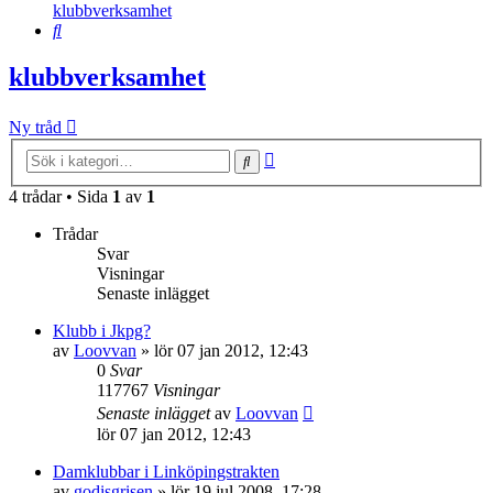
klubbverksamhet
Sök
klubbverksamhet
Ny tråd
Avancerad
Sök
sökning
4 trådar • Sida
1
av
1
Trådar
Svar
Visningar
Senaste inlägget
Klubb i Jkpg?
av
Loovvan
»
lör 07 jan 2012, 12:43
0
Svar
117767
Visningar
Senaste inlägget
av
Loovvan
lör 07 jan 2012, 12:43
Damklubbar i Linköpingstrakten
av
godisgrisen
»
lör 19 jul 2008, 17:28