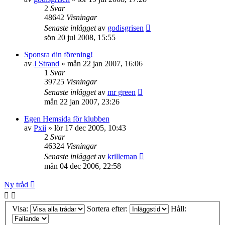
2
Svar
48642
Visningar
Senaste inlägget
av
godisgrisen
sön 20 jul 2008, 15:55
Sponsra din förening!
av
J Strand
»
mån 22 jan 2007, 16:06
1
Svar
39725
Visningar
Senaste inlägget
av
mr green
mån 22 jan 2007, 23:26
Egen Hemsida för klubben
av
Pxii
»
lör 17 dec 2005, 10:43
2
Svar
46324
Visningar
Senaste inlägget
av
krilleman
mån 04 dec 2006, 22:58
Ny tråd
Visa:
Sortera efter:
Håll: