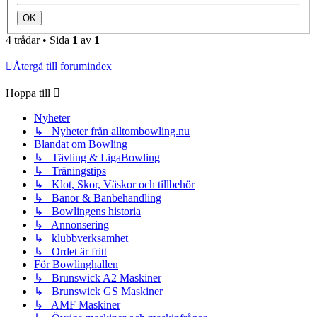
4 trådar • Sida
1
av
1
Återgå till forumindex
Hoppa till
Nyheter
↳ Nyheter från alltombowling.nu
Blandat om Bowling
↳ Tävling & LigaBowling
↳ Träningstips
↳ Klot, Skor, Väskor och tillbehör
↳ Banor & Banbehandling
↳ Bowlingens historia
↳ Annonsering
↳ klubbverksamhet
↳ Ordet är fritt
För Bowlinghallen
↳ Brunswick A2 Maskiner
↳ Brunswick GS Maskiner
↳ AMF Maskiner