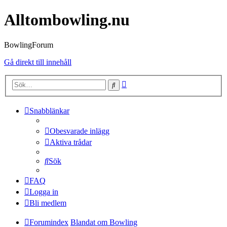
Alltombowling.nu
BowlingForum
Gå direkt till innehåll
Avancerad
Sök
sökning
Snabblänkar
Obesvarade inlägg
Aktiva trådar
Sök
FAQ
Logga in
Bli medlem
Forumindex
Blandat om Bowling