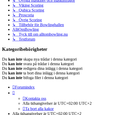
↳ Övriga maskiner och maskinfrågor
↳ Viking Scoring
↳ Qubica Scoring
↳ Proscoria
↳ Övrig Scoring
↳ Tillbehör för Bowlinghallen
AlltOmBowling
↳ Tyck till om alltombowling.nu
↳ Testforum
Kategoribehörigheter
Du
kan inte
skapa nya trådar i denna kategori
Du
kan inte
svara på trådar i denna kategori
Du
kan inte
redigera dina inlägg i denna kategori
Du
kan inte
ta bort dina inlägg i denna kategori
Du
kan inte
bifoga filer i denna kategori
Forumindex
Kontakta oss
Alla tidsangivelser är UTC+02:00 UTC+2
Ta bort alla kakor
Alla tidsangivelser är UTC+02:00 UTC+2