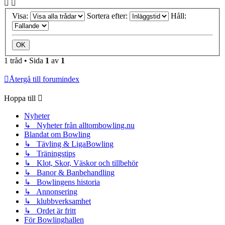
Visa:
Sortera efter:
Håll:
1 tråd • Sida
1
av
1
Återgå till forumindex
Hoppa till
Nyheter
↳ Nyheter från alltombowling.nu
Blandat om Bowling
↳ Tävling & LigaBowling
↳ Träningstips
↳ Klot, Skor, Väskor och tillbehör
↳ Banor & Banbehandling
↳ Bowlingens historia
↳ Annonsering
↳ klubbverksamhet
↳ Ordet är fritt
För Bowlinghallen