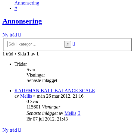
Annonsering
Sök
Annonsering
Ny tråd
Avancerad
Sök
sökning
1 tråd • Sida
1
av
1
Trådar
Svar
Visningar
Senaste inlägget
KAUFMAN BALL BALANCE SCALE
av
Mellis
»
mån 26 mar 2012, 21:16
0
Svar
115601
Visningar
Senaste inlägget
av
Mellis
lör 07 jul 2012, 21:43
Ny tråd