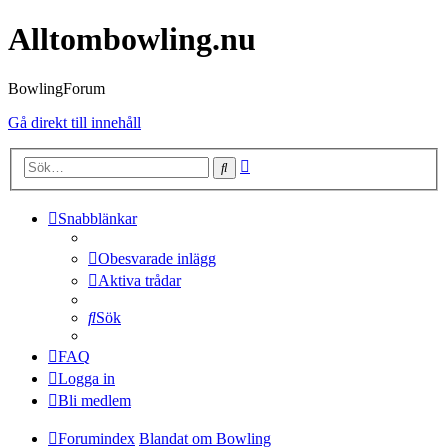
Alltombowling.nu
BowlingForum
Gå direkt till innehåll
Avancerad
Sök
sökning
Snabblänkar
Obesvarade inlägg
Aktiva trådar
Sök
FAQ
Logga in
Bli medlem
Forumindex
Blandat om Bowling