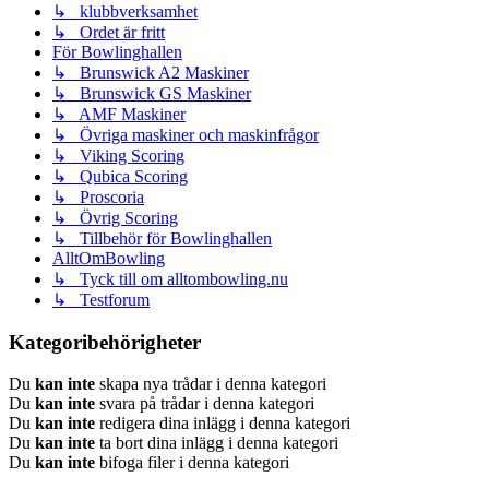
↳ klubbverksamhet
↳ Ordet är fritt
För Bowlinghallen
↳ Brunswick A2 Maskiner
↳ Brunswick GS Maskiner
↳ AMF Maskiner
↳ Övriga maskiner och maskinfrågor
↳ Viking Scoring
↳ Qubica Scoring
↳ Proscoria
↳ Övrig Scoring
↳ Tillbehör för Bowlinghallen
AlltOmBowling
↳ Tyck till om alltombowling.nu
↳ Testforum
Kategoribehörigheter
Du
kan inte
skapa nya trådar i denna kategori
Du
kan inte
svara på trådar i denna kategori
Du
kan inte
redigera dina inlägg i denna kategori
Du
kan inte
ta bort dina inlägg i denna kategori
Du
kan inte
bifoga filer i denna kategori