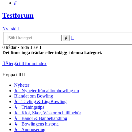
Sök
Testforum
Ny tråd
Avancerad
Sök
sökning
0 trådar • Sida
1
av
1
Det finns inga trådar eller inlägg i denna kategori.
Återgå till forumindex
Hoppa till
Nyheter
↳ Nyheter från alltombowling.nu
Blandat om Bowling
↳ Tävling & LigaBowling
↳ Träningstips
↳ Klot, Skor, Väskor och tillbehör
↳ Banor & Banbehandling
↳ Bowlingens historia
↳ Annonsering