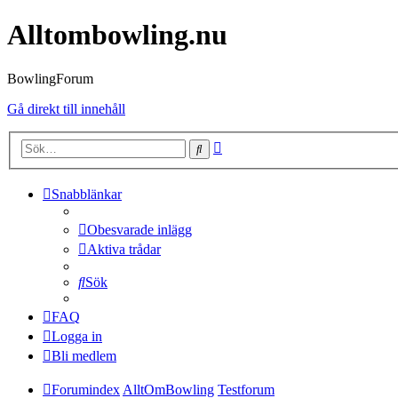
Alltombowling.nu
BowlingForum
Gå direkt till innehåll
Avancerad
Sök
sökning
Snabblänkar
Obesvarade inlägg
Aktiva trådar
Sök
FAQ
Logga in
Bli medlem
Forumindex
AlltOmBowling
Testforum