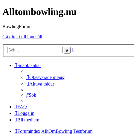
Alltombowling.nu
BowlingForum
Gå direkt till innehåll
Avancerad
Sök
sökning
Snabblänkar
Obesvarade inlägg
Aktiva trådar
Sök
FAQ
Logga in
Bli medlem
Forumindex
AlltOmBowling
Testforum