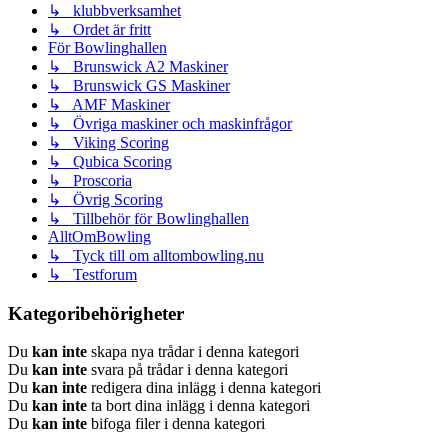
↳ klubbverksamhet
↳ Ordet är fritt
För Bowlinghallen
↳ Brunswick A2 Maskiner
↳ Brunswick GS Maskiner
↳ AMF Maskiner
↳ Övriga maskiner och maskinfrågor
↳ Viking Scoring
↳ Qubica Scoring
↳ Proscoria
↳ Övrig Scoring
↳ Tillbehör för Bowlinghallen
AlltOmBowling
↳ Tyck till om alltombowling.nu
↳ Testforum
Kategoribehörigheter
Du
kan inte
skapa nya trådar i denna kategori
Du
kan inte
svara på trådar i denna kategori
Du
kan inte
redigera dina inlägg i denna kategori
Du
kan inte
ta bort dina inlägg i denna kategori
Du
kan inte
bifoga filer i denna kategori