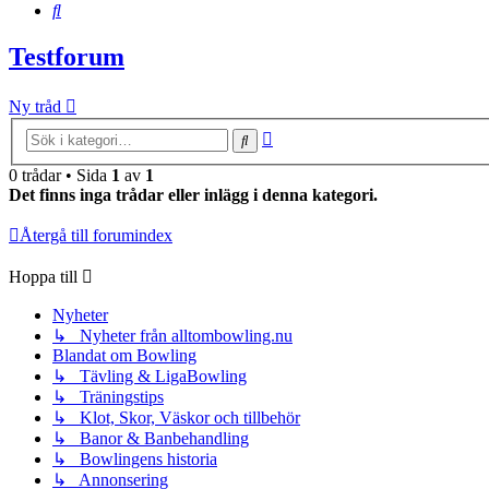
Sök
Testforum
Ny tråd
Avancerad
Sök
sökning
0 trådar • Sida
1
av
1
Det finns inga trådar eller inlägg i denna kategori.
Återgå till forumindex
Hoppa till
Nyheter
↳ Nyheter från alltombowling.nu
Blandat om Bowling
↳ Tävling & LigaBowling
↳ Träningstips
↳ Klot, Skor, Väskor och tillbehör
↳ Banor & Banbehandling
↳ Bowlingens historia
↳ Annonsering