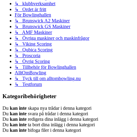
↳ klubbverksamhet
↳ Ordet är fritt
För Bowlinghallen
↳ Brunswick A2 Maskiner
↳ Brunswick GS Maskiner
↳ AMF Maskiner
↳ Övriga maskiner och maskinfrågor
↳ Viking Scoring
↳ Qubica Scoring
↳ Proscoria
↳ Övrig Scoring
↳ Tillbehör för Bowlinghallen
AlltOmBowling
↳ Tyck till om alltombowling.nu
↳ Testforum
Kategoribehörigheter
Du
kan inte
skapa nya trådar i denna kategori
Du
kan inte
svara på trådar i denna kategori
Du
kan inte
redigera dina inlägg i denna kategori
Du
kan inte
ta bort dina inlägg i denna kategori
Du
kan inte
bifoga filer i denna kategori