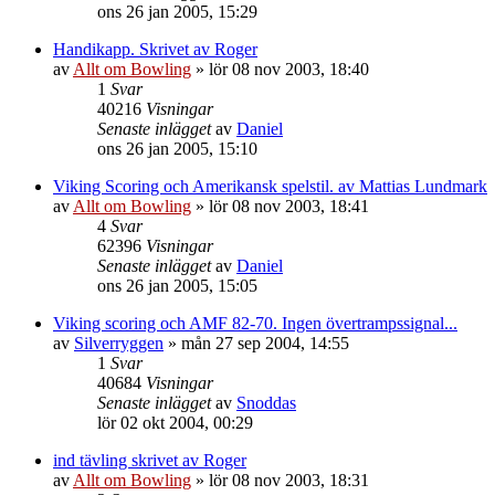
ons 26 jan 2005, 15:29
Handikapp. Skrivet av Roger
av
Allt om Bowling
»
lör 08 nov 2003, 18:40
1
Svar
40216
Visningar
Senaste inlägget
av
Daniel
ons 26 jan 2005, 15:10
Viking Scoring och Amerikansk spelstil. av Mattias Lundmark
av
Allt om Bowling
»
lör 08 nov 2003, 18:41
4
Svar
62396
Visningar
Senaste inlägget
av
Daniel
ons 26 jan 2005, 15:05
Viking scoring och AMF 82-70. Ingen övertrampssignal...
av
Silverryggen
»
mån 27 sep 2004, 14:55
1
Svar
40684
Visningar
Senaste inlägget
av
Snoddas
lör 02 okt 2004, 00:29
ind tävling skrivet av Roger
av
Allt om Bowling
»
lör 08 nov 2003, 18:31