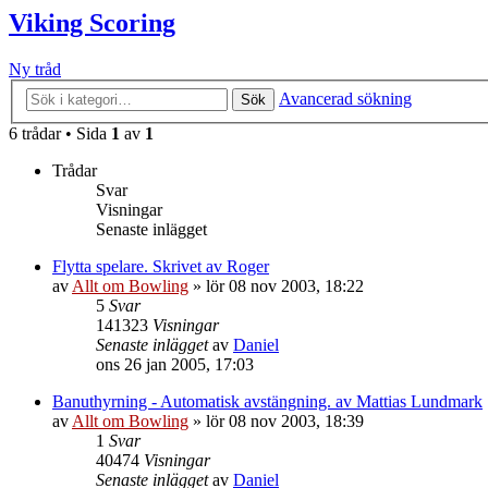
Viking Scoring
Ny tråd
Avancerad sökning
Sök
6 trådar • Sida
1
av
1
Trådar
Svar
Visningar
Senaste inlägget
Flytta spelare. Skrivet av Roger
av
Allt om Bowling
»
lör 08 nov 2003, 18:22
5
Svar
141323
Visningar
Senaste inlägget
av
Daniel
ons 26 jan 2005, 17:03
Banuthyrning - Automatisk avstängning. av Mattias Lundmark
av
Allt om Bowling
»
lör 08 nov 2003, 18:39
1
Svar
40474
Visningar
Senaste inlägget
av
Daniel