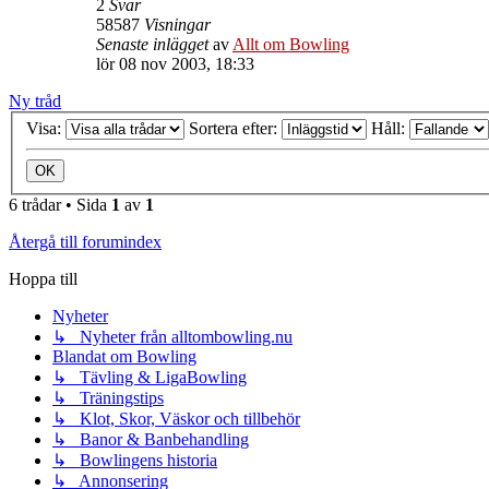
2
Svar
58587
Visningar
Senaste inlägget
av
Allt om Bowling
lör 08 nov 2003, 18:33
Ny tråd
Visa:
Sortera efter:
Håll:
6 trådar • Sida
1
av
1
Återgå till forumindex
Hoppa till
Nyheter
↳ Nyheter från alltombowling.nu
Blandat om Bowling
↳ Tävling & LigaBowling
↳ Träningstips
↳ Klot, Skor, Väskor och tillbehör
↳ Banor & Banbehandling
↳ Bowlingens historia
↳ Annonsering