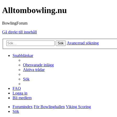
Alltombowling.nu
BowlingForum
Gå direkt till innehåll
Avancerad sökning
Sök
Snabblänkar
Obesvarade inlägg
Aktiva trådar
Sök
FAQ
Logga in
Bli medlem
Forumindex
För Bowlinghallen
Viking Scoring
Sök