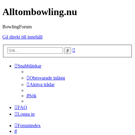
Alltombowling.nu
BowlingForum
Gå direkt till innehåll
Avancerad
Sök
sökning
Snabblänkar
Obesvarade inlägg
Aktiva trådar
Sök
FAQ
Logga in
Forumindex
Sök