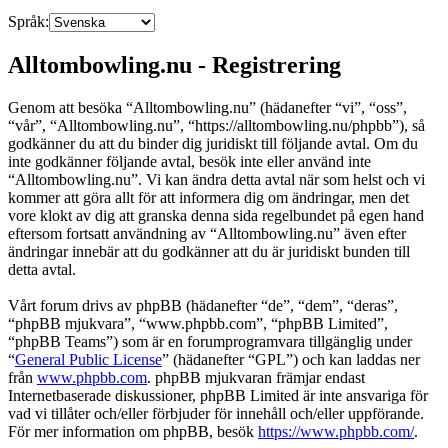
Språk:
Alltombowling.nu - Registrering
Genom att besöka “Alltombowling.nu” (hädanefter “vi”, “oss”,
“vår”, “Alltombowling.nu”, “https://alltombowling.nu/phpbb”), så
godkänner du att du binder dig juridiskt till följande avtal. Om du
inte godkänner följande avtal, besök inte eller använd inte
“Alltombowling.nu”. Vi kan ändra detta avtal när som helst och vi
kommer att göra allt för att informera dig om ändringar, men det
vore klokt av dig att granska denna sida regelbundet på egen hand
eftersom fortsatt användning av “Alltombowling.nu” även efter
ändringar innebär att du godkänner att du är juridiskt bunden till
detta avtal.
Vårt forum drivs av phpBB (hädanefter “de”, “dem”, “deras”,
“phpBB mjukvara”, “www.phpbb.com”, “phpBB Limited”,
“phpBB Teams”) som är en forumprogramvara tillgänglig under
“
General Public License
” (hädanefter “GPL”) och kan laddas ner
från
www.phpbb.com
. phpBB mjukvaran främjar endast
Internetbaserade diskussioner, phpBB Limited är inte ansvariga för
vad vi tillåter och/eller förbjuder för innehåll och/eller uppförande.
För mer information om phpBB, besök
https://www.phpbb.com/
.