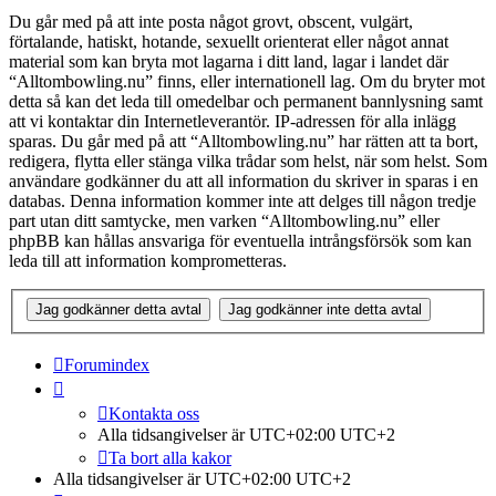
Du går med på att inte posta något grovt, obscent, vulgärt,
förtalande, hatiskt, hotande, sexuellt orienterat eller något annat
material som kan bryta mot lagarna i ditt land, lagar i landet där
“Alltombowling.nu” finns, eller internationell lag. Om du bryter mot
detta så kan det leda till omedelbar och permanent bannlysning samt
att vi kontaktar din Internetleverantör. IP-adressen för alla inlägg
sparas. Du går med på att “Alltombowling.nu” har rätten att ta bort,
redigera, flytta eller stänga vilka trådar som helst, när som helst. Som
användare godkänner du att all information du skriver in sparas i en
databas. Denna information kommer inte att delges till någon tredje
part utan ditt samtycke, men varken “Alltombowling.nu” eller
phpBB kan hållas ansvariga för eventuella intrångsförsök som kan
leda till att information komprometteras.
Forumindex
Kontakta oss
Alla tidsangivelser är UTC+02:00 UTC+2
Ta bort alla kakor
Alla tidsangivelser är UTC+02:00 UTC+2