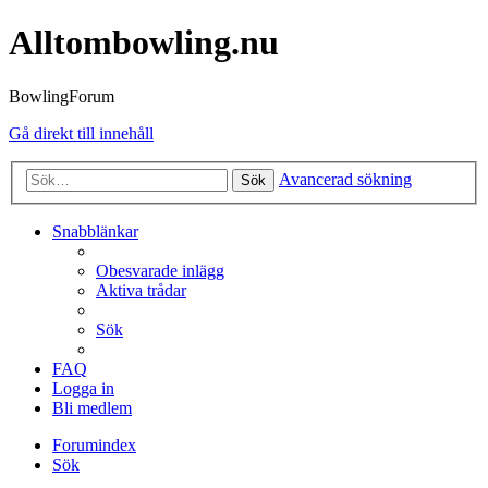
Alltombowling.nu
BowlingForum
Gå direkt till innehåll
Avancerad sökning
Sök
Snabblänkar
Obesvarade inlägg
Aktiva trådar
Sök
FAQ
Logga in
Bli medlem
Forumindex
Sök