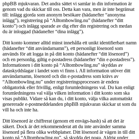
phpBB mjukvaran. Det andra sättet vi samlar in din information är
genom vad du skickar till oss. Detta kan vara, men är inte begränsat
till: inlägg gjorda som anonym besökare (hädanefter “anonyma
inlägg”), registrering på “Alltombowling.nu” (hädanefter “ditt
konto”) och inlägg sparade av dig efter din registrering och medan
du är inloggad (hädanefter “dina inlägg”).
Ditt konto kommer alltid minst innehålla ett unikt identifierbart namn
(hädanefter “ditt användarnamn”), ett personligt lösenord som
används för att logga in på ditt konto (hädanefter “ditt lösenord”)
och en personlig, giltig e-postadress (hädanefter “din e-postadress”).
Informationen i ditt konto på “Alltombowling.nu” skyddas av
dataskyddslagar i landet som vi finns i. All information utöver ditt
användarnamn, lösenord och din e-postadress som krävs av
“Alltombowling.nu” under registreringsprocessen är endera
obligatorisk eller frivillig, enligt forumledningens val. Du kan enligt
forumledningens val välja vilken information i ditt konto som ska
visas publikt. Vidare så kan du, i ditt konto, välja vilka automatiskt
genererade e-postmeddelanden phpBB mjukvaran skickar ut som du
vill ha och inte ha.
Ditt lösenord är chiffrerat (genom ett envägs-hash) så att det är
säkert. Dock är det rekommenderat att du inte använder samma
lösenord på flera olika webbplatser. Ditt lösenord är vägen in till ditt
konto på “Alltombowling.nu”, så skydda det noga. Aldrig under