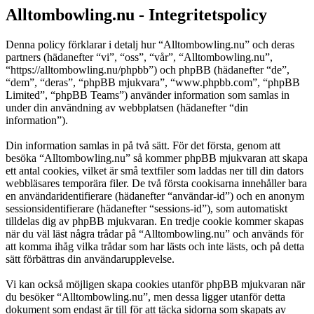
Alltombowling.nu - Integritetspolicy
Denna policy förklarar i detalj hur “Alltombowling.nu” och deras
partners (hädanefter “vi”, “oss”, “vår”, “Alltombowling.nu”,
“https://alltombowling.nu/phpbb”) och phpBB (hädanefter “de”,
“dem”, “deras”, “phpBB mjukvara”, “www.phpbb.com”, “phpBB
Limited”, “phpBB Teams”) använder information som samlas in
under din användning av webbplatsen (hädanefter “din
information”).
Din information samlas in på två sätt. För det första, genom att
besöka “Alltombowling.nu” så kommer phpBB mjukvaran att skapa
ett antal cookies, vilket är små textfiler som laddas ner till din dators
webbläsares temporära filer. De två första cookisarna innehåller bara
en användaridentifierare (hädanefter “användar-id”) och en anonym
sessionsidentifierare (hädanefter “sessions-id”), som automatiskt
tilldelas dig av phpBB mjukvaran. En tredje cookie kommer skapas
när du väl läst några trådar på “Alltombowling.nu” och används för
att komma ihåg vilka trådar som har lästs och inte lästs, och på detta
sätt förbättras din användarupplevelse.
Vi kan också möjligen skapa cookies utanför phpBB mjukvaran när
du besöker “Alltombowling.nu”, men dessa ligger utanför detta
dokument som endast är till för att täcka sidorna som skapats av