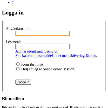
Sök
Logga in
Användarnamn:
Lösenord:
Jag har glömt mitt lösenord.
Skicka om e-postmeddelandet med aktiveringslänken.
Kom ihåg mig
Dölj att jag är online denna session.
Bli medlem
För att logga in så måste du vara registrerad. Registreringen tar bara