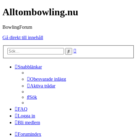
Alltombowling.nu
BowlingForum
Gå direkt till innehåll
Avancerad
Sök
sökning
Snabblänkar
Obesvarade inlägg
Aktiva trådar
Sök
FAQ
Logga in
Bli medlem
Forumindex