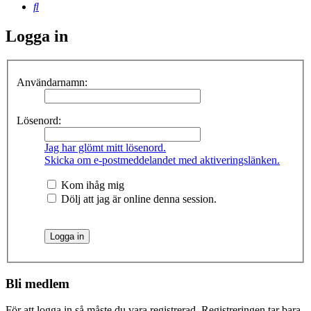
Sök
Logga in
Användarnamn:
Lösenord:
Jag har glömt mitt lösenord.
Skicka om e-postmeddelandet med aktiveringslänken.
Kom ihåg mig
Dölj att jag är online denna session.
Bli medlem
För att logga in så måste du vara registrerad. Registreringen tar bara