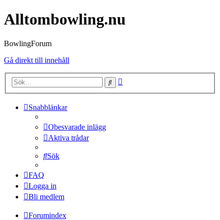
Alltombowling.nu
BowlingForum
Gå direkt till innehåll
Avancerad
Sök
sökning
Snabblänkar
Obesvarade inlägg
Aktiva trådar
Sök
FAQ
Logga in
Bli medlem
Forumindex