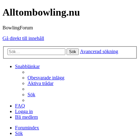
Alltombowling.nu
BowlingForum
Gå direkt till innehåll
Avancerad sökning
Sök
Snabblänkar
Obesvarade inlägg
Aktiva trådar
Sök
FAQ
Logga in
Bli medlem
Forumindex
Sök