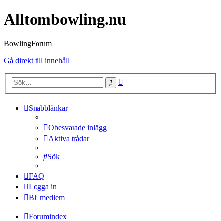
Alltombowling.nu
BowlingForum
Gå direkt till innehåll
Avancerad
Sök
sökning
Snabblänkar
Obesvarade inlägg
Aktiva trådar
Sök
FAQ
Logga in
Bli medlem
Forumindex