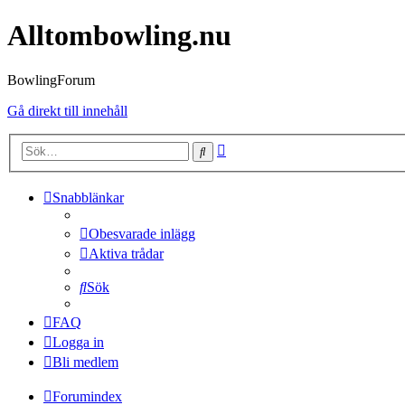
Alltombowling.nu
BowlingForum
Gå direkt till innehåll
Avancerad
Sök
sökning
Snabblänkar
Obesvarade inlägg
Aktiva trådar
Sök
FAQ
Logga in
Bli medlem
Forumindex