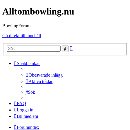
Alltombowling.nu
BowlingForum
Gå direkt till innehåll
Avancerad
Sök
sökning
Snabblänkar
Obesvarade inlägg
Aktiva trådar
Sök
FAQ
Logga in
Bli medlem
Forumindex