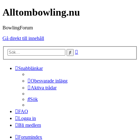
Alltombowling.nu
BowlingForum
Gå direkt till innehåll
Avancerad
Sök
sökning
Snabblänkar
Obesvarade inlägg
Aktiva trådar
Sök
FAQ
Logga in
Bli medlem
Forumindex