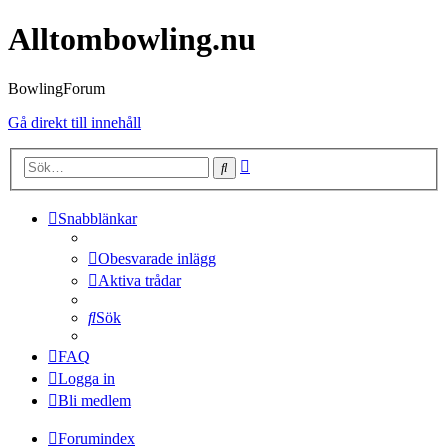
Alltombowling.nu
BowlingForum
Gå direkt till innehåll
Avancerad
Sök
sökning
Snabblänkar
Obesvarade inlägg
Aktiva trådar
Sök
FAQ
Logga in
Bli medlem
Forumindex