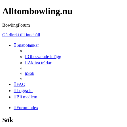
Alltombowling.nu
BowlingForum
Gå direkt till innehåll
Snabblänkar
Obesvarade inlägg
Aktiva trådar
Sök
FAQ
Logga in
Bli medlem
Forumindex
Sök