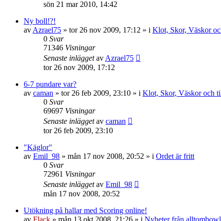
sön 21 mar 2010, 14:42
Ny boll!?!
av
Azrael75
»
tor 26 nov 2009, 17:12
» i
Klot, Skor, Väskor och
0
Svar
71346
Visningar
Senaste inlägget
av
Azrael75
tor 26 nov 2009, 17:12
6-7 pundare var?
av
caman
»
tor 26 feb 2009, 23:10
» i
Klot, Skor, Väskor och ti
0
Svar
69697
Visningar
Senaste inlägget
av
caman
tor 26 feb 2009, 23:10
"Käglor"
av
Emil_98
»
mån 17 nov 2008, 20:52
» i
Ordet är fritt
0
Svar
72961
Visningar
Senaste inlägget
av
Emil_98
mån 17 nov 2008, 20:52
Utökning på hallar med Scoring online!
av
Flack
»
mån 13 okt 2008, 21:26
» i
Nyheter från alltombowl