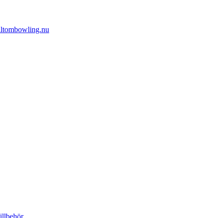
alltombowling.nu
illbehör