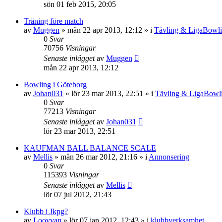
sön 01 feb 2015, 20:05
Träning före match
av
Muggen
»
mån 22 apr 2013, 12:12
» i
Tävling & LigaBowl
0
Svar
70756
Visningar
Senaste inlägget
av
Muggen
mån 22 apr 2013, 12:12
Bowling i Göteborg
av
Johan031
»
lör 23 mar 2013, 22:51
» i
Tävling & LigaBowl
0
Svar
77213
Visningar
Senaste inlägget
av
Johan031
lör 23 mar 2013, 22:51
KAUFMAN BALL BALANCE SCALE
av
Mellis
»
mån 26 mar 2012, 21:16
» i
Annonsering
0
Svar
115393
Visningar
Senaste inlägget
av
Mellis
lör 07 jul 2012, 21:43
Klubb i Jkpg?
av
Loovvan
»
lör 07 jan 2012, 12:43
» i
klubbverksamhet