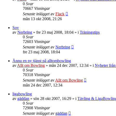
0
Svar
70667
Visningar
Senaste inlägget
av
Flack
mån 13 okt 2008, 21:26
Sov
av
Nerbring
»
fre 23 maj 2008, 18:04
» i
Träningstips
0
Svar
72603
Visningar
Senaste inlägget
av
Nerbring
fre 23 maj 2008, 18:04
Ännu en ny tjänst på alltombowling
av
Allt om Bowling
»
mån 24 dec 2007, 12:34
» i
Nyheter från
0
Svar
70318
Visningar
Senaste inlägget
av
Allt om Bowling
mån 24 dec 2007, 12:34
ligabowling
av
gäddan
»
sön 28 okt 2007, 16:29
» i
Tävling & LigaBowlin
0
Svar
72908
Visningar
Senaste inlägget
av
gäddan