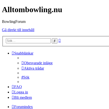
Alltombowling.nu
BowlingForum
Gå direkt till innehåll
Avancerad
Sök
sökning
Snabblänkar
Obesvarade inlägg
Aktiva trådar
Sök
FAQ
Logga in
Bli medlem
Forumindex