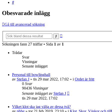
Sök
Obesvarade inlägg
Gå till avancerad sökning
Avancerad
Sök
sökning
Sökningen fann 27 träffar • Sida
1
av
1
Trådar
Svar
Visningar
Senaste inlägget
Personal till bowlinghall
av
Stefan J
»
tis 29 mar 2022, 17:02
» i
Ordet är fritt
0
Svar
90436
Visningar
Senaste inlägget
av
Stefan J
tis 29 mar 2022, 17:02
Vilket klot ska jag välja av dessa två?
av
phhe
»
tor 21 feb 2019, 23:10
» i
Klot, Skor, Väskor och til