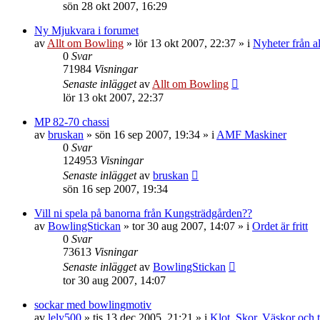
sön 28 okt 2007, 16:29
Ny Mjukvara i forumet
av
Allt om Bowling
»
lör 13 okt 2007, 22:37
» i
Nyheter från 
0
Svar
71984
Visningar
Senaste inlägget
av
Allt om Bowling
lör 13 okt 2007, 22:37
MP 82-70 chassi
av
bruskan
»
sön 16 sep 2007, 19:34
» i
AMF Maskiner
0
Svar
124953
Visningar
Senaste inlägget
av
bruskan
sön 16 sep 2007, 19:34
Vill ni spela på banorna från Kungsträdgården??
av
BowlingStickan
»
tor 30 aug 2007, 14:07
» i
Ordet är fritt
0
Svar
73613
Visningar
Senaste inlägget
av
BowlingStickan
tor 30 aug 2007, 14:07
sockar med bowlingmotiv
av
lely500
»
tis 13 dec 2005, 21:21
» i
Klot, Skor, Väskor och t