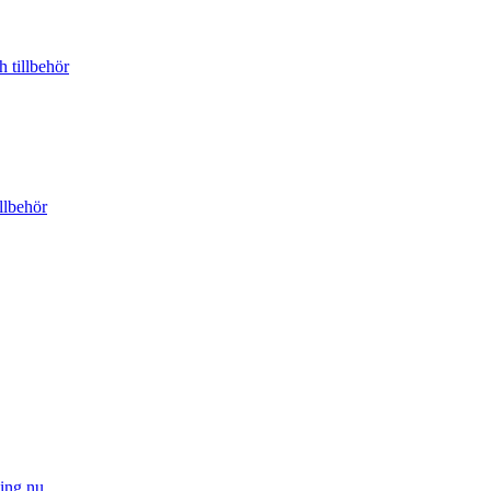
 tillbehör
llbehör
ing.nu