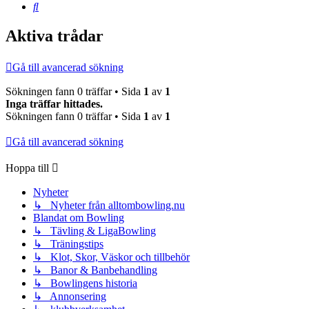
Sök
Aktiva trådar
Gå till avancerad sökning
Sökningen fann 0 träffar • Sida
1
av
1
Inga träffar hittades.
Sökningen fann 0 träffar • Sida
1
av
1
Gå till avancerad sökning
Hoppa till
Nyheter
↳ Nyheter från alltombowling.nu
Blandat om Bowling
↳ Tävling & LigaBowling
↳ Träningstips
↳ Klot, Skor, Väskor och tillbehör
↳ Banor & Banbehandling
↳ Bowlingens historia
↳ Annonsering