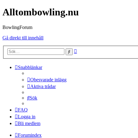
Alltombowling.nu
BowlingForum
Gå direkt till innehåll
Avancerad
Sök
sökning
Snabblänkar
Obesvarade inlägg
Aktiva trådar
Sök
FAQ
Logga in
Bli medlem
Forumindex