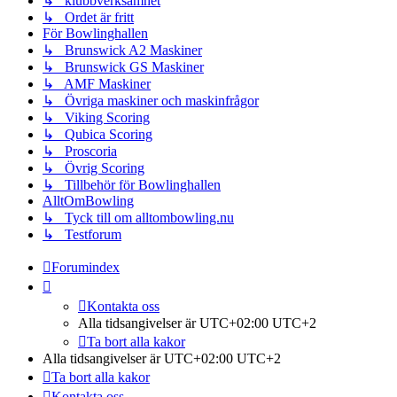
↳ klubbverksamhet
↳ Ordet är fritt
För Bowlinghallen
↳ Brunswick A2 Maskiner
↳ Brunswick GS Maskiner
↳ AMF Maskiner
↳ Övriga maskiner och maskinfrågor
↳ Viking Scoring
↳ Qubica Scoring
↳ Proscoria
↳ Övrig Scoring
↳ Tillbehör för Bowlinghallen
AlltOmBowling
↳ Tyck till om alltombowling.nu
↳ Testforum
Forumindex
Kontakta oss
Alla tidsangivelser är UTC+02:00 UTC+2
Ta bort alla kakor
Alla tidsangivelser är UTC+02:00 UTC+2
Ta bort alla kakor
Kontakta oss