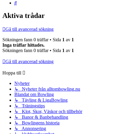
Sök
Aktiva trådar
Gå till avancerad sökning
Sökningen fann 0 träffar • Sida
1
av
1
Inga träffar hittades.
Sökningen fann 0 träffar • Sida
1
av
1
Gå till avancerad sökning
Hoppa till
Nyheter
↳ Nyheter från alltombowling.nu
Blandat om Bowling
↳ Tävling & LigaBowling
↳ Träningstips
↳ Klot, Skor, Väskor och tillbehör
↳ Banor & Banbehandling
↳ Bowlingens historia
↳ Annonsering