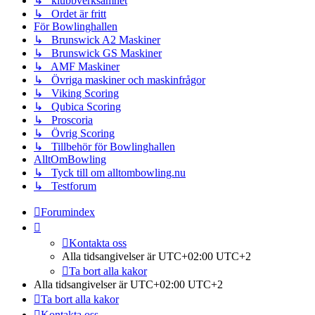
↳ klubbverksamhet
↳ Ordet är fritt
För Bowlinghallen
↳ Brunswick A2 Maskiner
↳ Brunswick GS Maskiner
↳ AMF Maskiner
↳ Övriga maskiner och maskinfrågor
↳ Viking Scoring
↳ Qubica Scoring
↳ Proscoria
↳ Övrig Scoring
↳ Tillbehör för Bowlinghallen
AlltOmBowling
↳ Tyck till om alltombowling.nu
↳ Testforum
Forumindex
Kontakta oss
Alla tidsangivelser är UTC+02:00 UTC+2
Ta bort alla kakor
Alla tidsangivelser är UTC+02:00 UTC+2
Ta bort alla kakor
Kontakta oss