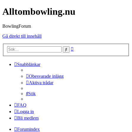
Alltombowling.nu
BowlingForum
Gå direkt till innehåll
Avancerad
Sök
sökning
Snabblänkar
Obesvarade inlägg
Aktiva trådar
Sök
FAQ
Logga in
Bli medlem
Forumindex