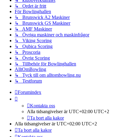
↳ klubbverksamhet
↳ Ordet är fritt
För Bowlinghallen
↳ Brunswick A2 Maskiner
↳ Brunswick GS Maskiner
↳ AMF Maskiner
↳ Övriga maskiner och maskinfrågor
↳ Viking Scoring
↳ Qubica Scoring
↳ Proscoria
↳ Övrig Scoring
↳ Tillbehör för Bowlinghallen
AlltOmBowling
↳ Tyck till om alltombowling.nu
↳ Testforum
Forumindex
Kontakta oss
Alla tidsangivelser är UTC+02:00 UTC+2
Ta bort alla kakor
Alla tidsangivelser är UTC+02:00 UTC+2
Ta bort alla kakor
Kontakta oss