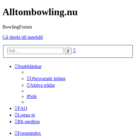
Alltombowling.nu
BowlingForum
Gå direkt till innehåll
Avancerad
Sök
sökning
Snabblänkar
Obesvarade inlägg
Aktiva trådar
Sök
FAQ
Logga in
Bli medlem
Forumindex