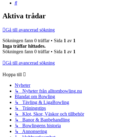
Sök
Aktiva trådar
Gå till avancerad sökning
Sökningen fann 0 träffar • Sida
1
av
1
Inga träffar hittades.
Sökningen fann 0 träffar • Sida
1
av
1
Gå till avancerad sökning
Hoppa till
Nyheter
↳ Nyheter från alltombowling.nu
Blandat om Bowling
↳ Tävling & LigaBowling
↳ Träningstips
↳ Klot, Skor, Väskor och tillbehör
↳ Banor & Banbehandling
↳ Bowlingens historia
↳ Annonsering