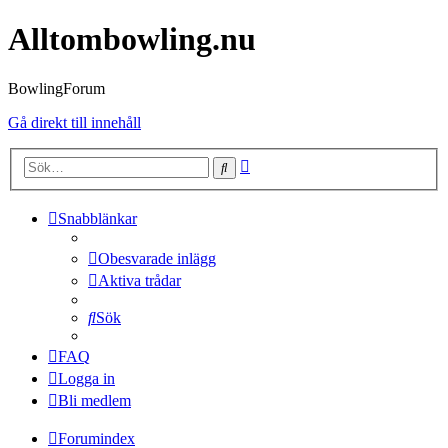
Alltombowling.nu
BowlingForum
Gå direkt till innehåll
Avancerad
Sök
sökning
Snabblänkar
Obesvarade inlägg
Aktiva trådar
Sök
FAQ
Logga in
Bli medlem
Forumindex