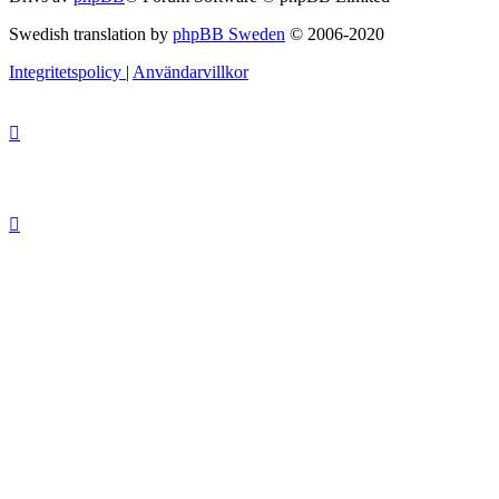
Swedish translation by
phpBB Sweden
© 2006-2020
Integritetspolicy
|
Användarvillkor