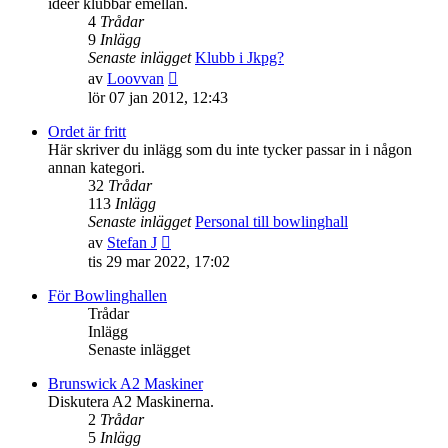
idéer klubbar emellan.
4
Trådar
9
Inlägg
Senaste inlägget
Klubb i Jkpg?
Gå
av
Loovvan
till
lör 07 jan 2012, 12:43
det
senaste
Ordet är fritt
inlägget
Här skriver du inlägg som du inte tycker passar in i någon
annan kategori.
32
Trådar
113
Inlägg
Senaste inlägget
Personal till bowlinghall
Gå
av
Stefan J
till
tis 29 mar 2022, 17:02
det
senaste
För Bowlinghallen
inlägget
Trådar
Inlägg
Senaste inlägget
Brunswick A2 Maskiner
Diskutera A2 Maskinerna.
2
Trådar
5
Inlägg