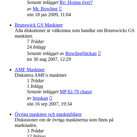
Senaste inlägget
Re: Hoppa över?
Gå
av
Mr. Bowling
till
sön 18 jan 2009, 11:04
det
senaste
Brunswick GS Maskiner
inlägget
Alla diskutioner är välkomna som handlar om Brunswicks GS
maskiner.
7
Trådar
24
Inlägg
Gå
Senaste inlägget
av
BowlingStickan
till
tor 30 aug 2007, 12:29
det
senaste
AMF Maskiner
inlägget
Diskutera AMF:s maskiner
1
Trådar
1
Inlägg
Senaste inlägget
MP 82-70 chassi
Gå
av
bruskan
till
sön 16 sep 2007, 19:34
det
senaste
Övriga maskiner och maskinfrågor
inlägget
Diskusioner om de övriga maskinerna som finns på
marknaden.
3
Trådar
12
Inlägg