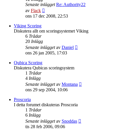
Senaste inlägget
Re: Authority22
Gå
av
Flack
till
ons 17 dec 2008, 22:53
det
senaste
Viking Scoring
inlägget
Diskutera allt om scoringsystemet Viking
6
Trådar
20
Inlägg
Gå
Senaste inlägget
av
Daniel
till
ons 26 jan 2005, 17:03
det
senaste
Qubica Scoring
inlägget
Diskutera Qubicas scoringsystem
1
Trådar
4
Inlägg
Gå
Senaste inlägget
av
Montana
till
ons 29 sep 2004, 10:06
det
senaste
Proscoria
inlägget
I detta forumet diskuteras Proscoria
1
Trådar
6
Inlägg
Gå
Senaste inlägget
av
Snoddas
till
tis 28 feb 2006, 09:06