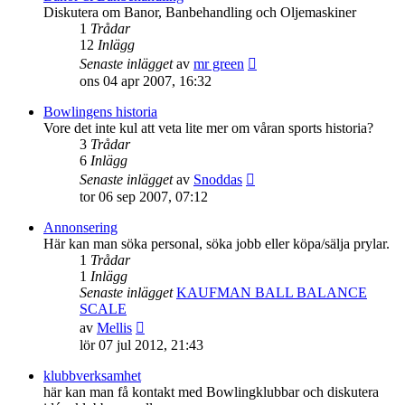
inlägget
Diskutera om Banor, Banbehandling och Oljemaskiner
1
Trådar
12
Inlägg
Gå
Senaste inlägget
av
mr green
till
ons 04 apr 2007, 16:32
det
senaste
Bowlingens historia
inlägget
Vore det inte kul att veta lite mer om våran sports historia?
3
Trådar
6
Inlägg
Gå
Senaste inlägget
av
Snoddas
till
tor 06 sep 2007, 07:12
det
senaste
Annonsering
inlägget
Här kan man söka personal, söka jobb eller köpa/sälja prylar.
1
Trådar
1
Inlägg
Senaste inlägget
KAUFMAN BALL BALANCE
SCALE
Gå
av
Mellis
till
lör 07 jul 2012, 21:43
det
senaste
klubbverksamhet
inlägget
här kan man få kontakt med Bowlingklubbar och diskutera