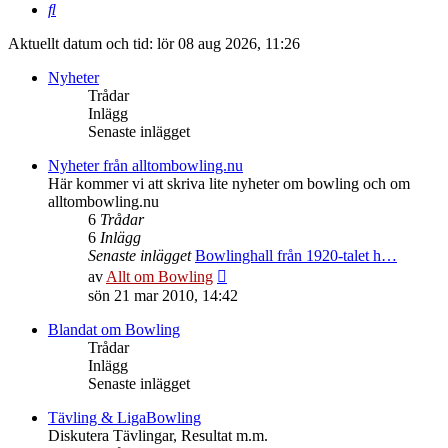
Sök
Aktuellt datum och tid: lör 08 aug 2026, 11:26
Nyheter
Trådar
Inlägg
Senaste inlägget
Nyheter från alltombowling.nu
Här kommer vi att skriva lite nyheter om bowling och om
alltombowling.nu
6
Trådar
6
Inlägg
Senaste inlägget
Bowlinghall från 1920-talet h…
Gå
av
Allt om Bowling
till
sön 21 mar 2010, 14:42
det
senaste
Blandat om Bowling
inlägget
Trådar
Inlägg
Senaste inlägget
Tävling & LigaBowling
Diskutera Tävlingar, Resultat m.m.