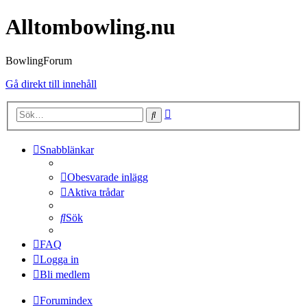
Alltombowling.nu
BowlingForum
Gå direkt till innehåll
Avancerad
Sök
sökning
Snabblänkar
Obesvarade inlägg
Aktiva trådar
Sök
FAQ
Logga in
Bli medlem
Forumindex