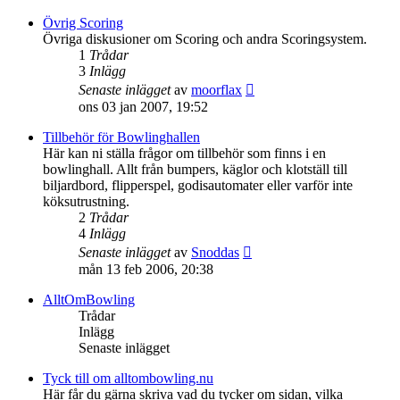
det
senaste
Övrig Scoring
inlägget
Övriga diskusioner om Scoring och andra Scoringsystem.
1
Trådar
3
Inlägg
Gå
Senaste inlägget
av
moorflax
till
ons 03 jan 2007, 19:52
det
senaste
Tillbehör för Bowlinghallen
inlägget
Här kan ni ställa frågor om tillbehör som finns i en
bowlinghall. Allt från bumpers, käglor och klotställ till
biljardbord, flipperspel, godisautomater eller varför inte
köksutrustning.
2
Trådar
4
Inlägg
Gå
Senaste inlägget
av
Snoddas
till
mån 13 feb 2006, 20:38
det
senaste
AlltOmBowling
inlägget
Trådar
Inlägg
Senaste inlägget
Tyck till om alltombowling.nu
Här får du gärna skriva vad du tycker om sidan, vilka