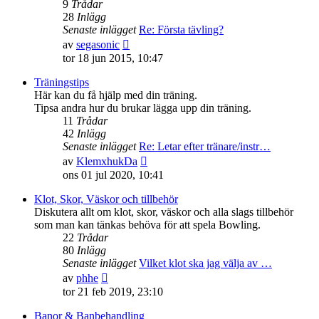
9
Trådar
28
Inlägg
Senaste inlägget
Re: Första tävling?
Gå
av
segasonic
till
tor 18 jun 2015, 10:47
det
senaste
Träningstips
inlägget
Här kan du få hjälp med din träning.
Tipsa andra hur du brukar lägga upp din träning.
11
Trådar
42
Inlägg
Senaste inlägget
Re: Letar efter tränare/instr…
Gå
av
KlemxhukDa
till
ons 01 jul 2020, 10:41
det
senaste
Klot, Skor, Väskor och tillbehör
inlägget
Diskutera allt om klot, skor, väskor och alla slags tillbehör
som man kan tänkas behöva för att spela Bowling.
22
Trådar
80
Inlägg
Senaste inlägget
Vilket klot ska jag välja av …
Gå
av
phhe
till
tor 21 feb 2019, 23:10
det
senaste
Banor & Banbehandling