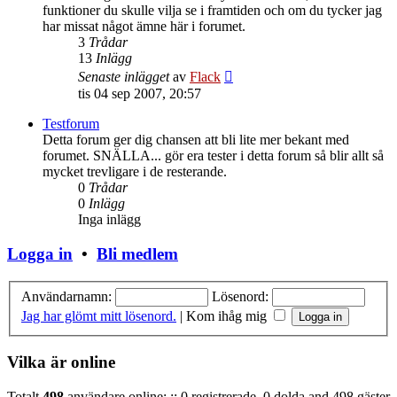
funktioner du skulle vilja se i framtiden och om du tycker jag
har missat något ämne här i forumet.
3
Trådar
13
Inlägg
Gå
Senaste inlägget
av
Flack
till
tis 04 sep 2007, 20:57
det
senaste
Testforum
inlägget
Detta forum ger dig chansen att bli lite mer bekant med
forumet. SNÄLLA... gör era tester i detta forum så blir allt så
mycket trevligare i de resterande.
0
Trådar
0
Inlägg
Inga inlägg
Logga in
•
Bli medlem
Användarnamn:
Lösenord:
Jag har glömt mitt lösenord.
|
Kom ihåg mig
Vilka är online
Totalt
498
användare online: :: 0 registrerade, 0 dolda and 498 gäster