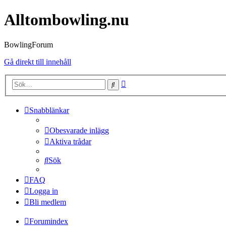
Alltombowling.nu
BowlingForum
Gå direkt till innehåll
Avancerad
Sök
sökning
Snabblänkar
Obesvarade inlägg
Aktiva trådar
Sök
FAQ
Logga in
Bli medlem
Forumindex