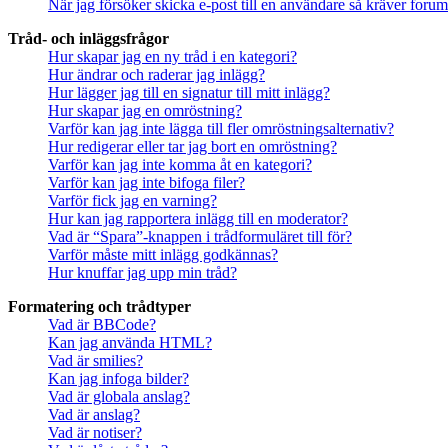
När jag försöker skicka e-post till en användare så kräver forume
Tråd- och inläggsfrågor
Hur skapar jag en ny tråd i en kategori?
Hur ändrar och raderar jag inlägg?
Hur lägger jag till en signatur till mitt inlägg?
Hur skapar jag en omröstning?
Varför kan jag inte lägga till fler omröstningsalternativ?
Hur redigerar eller tar jag bort en omröstning?
Varför kan jag inte komma åt en kategori?
Varför kan jag inte bifoga filer?
Varför fick jag en varning?
Hur kan jag rapportera inlägg till en moderator?
Vad är “Spara”-knappen i trådformuläret till för?
Varför måste mitt inlägg godkännas?
Hur knuffar jag upp min tråd?
Formatering och trådtyper
Vad är BBCode?
Kan jag använda HTML?
Vad är smilies?
Kan jag infoga bilder?
Vad är globala anslag?
Vad är anslag?
Vad är notiser?