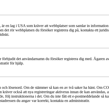
r en lag i USA som kräver att webbplatser som samlar in information frå
 om det rör webbplatsen du försöker registrera dig på, kontakta ett juri
diskt.
ler förbjudit det användarnamn du försöker registrera dig med. Ägaren av
ratör för hjälp.
mn och lösenord. Om de stämmer så kan en av två saker ha hänt. Om COP
um kräver också att nya registreringar aktiveras innan de kan användas, a
e, följ instruktionerna i det. Om du inte fått ett e-postmeddelande så ka
ostadressen du angav var korrekt, kontakta en administratör.