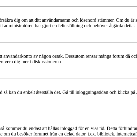
t, försäkra dig om att ditt användarnamn och lösenord stämmer. Om du är s
tt administratören har gjort en felinställning och behöver åtgärda detta.
at ditt användarkonto av någon orsak. Dessutom rensar många forum då och
volvera dig mer i diskussionerna.
 så kan du enkelt återställa det. Gå till inloggningssidan och klicka på
å kommer du endast att hållas inloggad för en viss tid. Detta förhindrar
 om du besöker forumet från en delad dator, t.ex. bibliotek, internetcaf