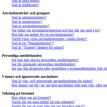
Vad är låsta trådar?
Vad är trådikoner?
Användarnivåer och grupper
Vad är administratörer?
Vad är moderatorer?
Vad är användargrupper?
Var hittar jag användargrupperna och hur går jag med i en?
Hur blir jag ledare för en användargrupp?
Varför visas vissa användargrupper i andra färger?
Vad är en “Standardgrupp”?
Vad är “Teamet”-länken för något?
Personliga meddelanden
Jag kan inte skicka personliga meddelanden!
Jag får oönskade personliga meddelanden!
Jag har fått skräppost eller anstötliga e-postmeddelanden från 
Vänner och ignorerade användare
Vad är vän- och ignorerade användarelistan för något?
Hur lägger jag till / tar jag bort användare från min vän- eller 
Sökning på forumet
Hur söker jag på forumet?
Varför får jag inga träffar på min sökning?
Varför får jag en tom sida när jag försöker söka!?