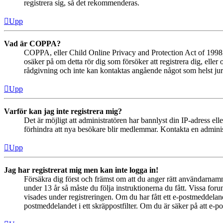
registrera sig, så det rekommenderas.
Upp
Vad är COPPA?
COPPA, eller Child Online Privacy and Protection Act of 1998, ä
osäker på om detta rör dig som försöker att registrera dig, eller
rådgivning och inte kan kontaktas angående något som helst juri
Upp
Varför kan jag inte registrera mig?
Det är möjligt att administratören har bannlyst din IP-adress el
förhindra att nya besökare blir medlemmar. Kontakta en administ
Upp
Jag har registrerat mig men kan inte logga in!
Försäkra dig först och främst om att du anger rätt användarna
under 13 år så måste du följa instruktionerna du fått. Vissa for
visades under registreringen. Om du har fått ett e-postmeddeland
postmeddelandet i ett skräppostfilter. Om du är säker på att e-p