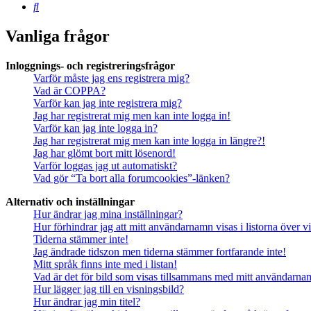
Sök
Vanliga frågor
Inloggnings- och registreringsfrågor
Varför måste jag ens registrera mig?
Vad är COPPA?
Varför kan jag inte registrera mig?
Jag har registrerat mig men kan inte logga in!
Varför kan jag inte logga in?
Jag har registrerat mig men kan inte logga in längre?!
Jag har glömt bort mitt lösenord!
Varför loggas jag ut automatiskt?
Vad gör “Ta bort alla forumcookies”-länken?
Alternativ och inställningar
Hur ändrar jag mina inställningar?
Hur förhindrar jag att mitt användarnamn visas i listorna över v
Tiderna stämmer inte!
Jag ändrade tidszon men tiderna stämmer fortfarande inte!
Mitt språk finns inte med i listan!
Vad är det för bild som visas tillsammans med mitt användarn
Hur lägger jag till en visningsbild?
Hur ändrar jag min titel?