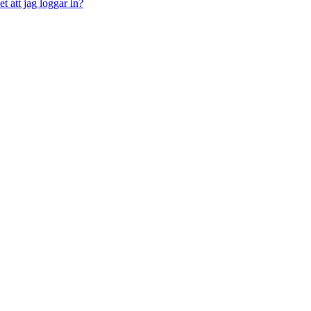
t att jag loggar in?