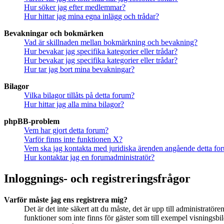
Hur söker jag efter medlemmar?
Hur hittar jag mina egna inlägg och trådar?
Bevakningar och bokmärken
Vad är skillnaden mellan bokmärkning och bevakning?
Hur bevakar jag specifika kategorier eller trådar?
Hur bevakar jag specifika kategorier eller trådar?
Hur tar jag bort mina bevakningar?
Bilagor
Vilka bilagor tillåts på detta forum?
Hur hittar jag alla mina bilagor?
phpBB-problem
Vem har gjort detta forum?
Varför finns inte funktionen X?
Vem ska jag kontakta med juridiska ärenden angående detta fo
Hur kontaktar jag en forumadministratör?
Inloggnings- och registreringsfrågor
Varför måste jag ens registrera mig?
Det är det inte säkert att du måste, det är upp till administratör
funktioner som inte finns för gäster som till exempel visningsb