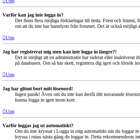
Upp
Varför kan jag inte logga in?
Det finns flera möjliga förklaringar till detta. Först och främs
om att du inte har bannlysts från forumet. Det är också möjligt a
Upp
Jag har registrerat mig men kan inte logga in längre?!
Det är möjligt att en administratör har raderat eller inaktiver
på databasen. Om så har skett, registrera dig igen och försök in
Upp
Jag har glömt bort mitt lösenord!
Ingen panik! Även om du inte kan återfå ditt nuvarande lösenord
kunna logga in igen inom kort.
Upp
Varför loggas jag ut automatiskt?
Om du inte kryssar i Logga in mig automatiskt när du loggar in s
kryssa i rutan nästa gång du loggar in. Detta rekommenderas inte