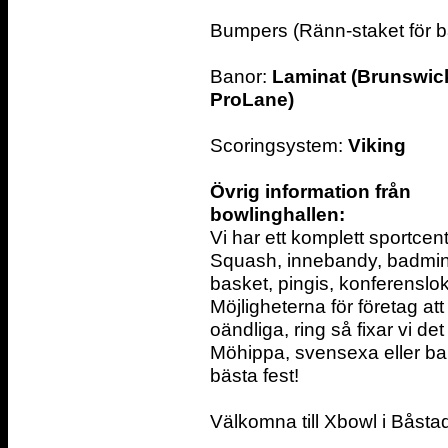
Bumpers (Ränn-staket för b
Banor:
Laminat (Brunswic
ProLane)
Scoringsystem:
Viking
Övrig information från
bowlinghallen:
Vi har ett komplett sportcen
Squash, innebandy, badminto
basket, pingis, konferenslo
Möjligheterna för företag at
oändliga, ring så fixar vi de
Möhippa, svensexa eller bar
bästa fest!
Välkomna till Xbowl i Båsta