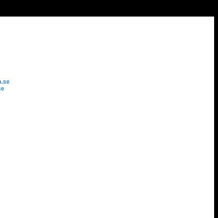
a.se
se