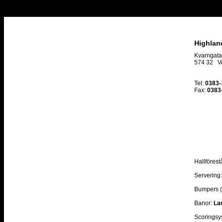
Highlan
Kvarngata
574 32 V
Tel:
0383-
Fax:
0383
Hallförest
Servering:
Bumpers (
Banor:
La
Scoringsy